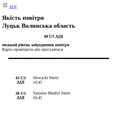
AQI
Якість повітря
Луцьк
Волинська область
40
US
AQI
низький рівень забруднення повітря
Варто провітрити або прогулятися
Słowacki Street
43
US
AQI
16:45
Yaroslav Mudryi Street
36
US
AQI
16:45